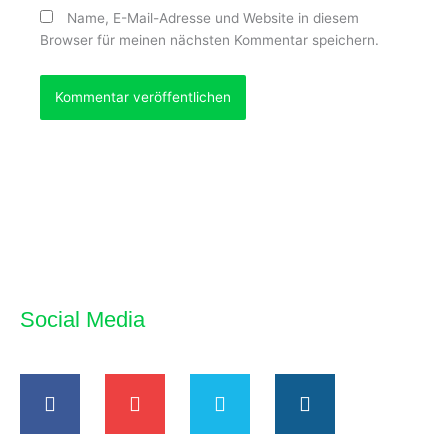
Name, E-Mail-Adresse und Website in diesem
Browser für meinen nächsten Kommentar speichern.
Social Media
F
Y
T
I
a
o
w
n
c
u
i
s
e
t
t
t
b
u
t
a