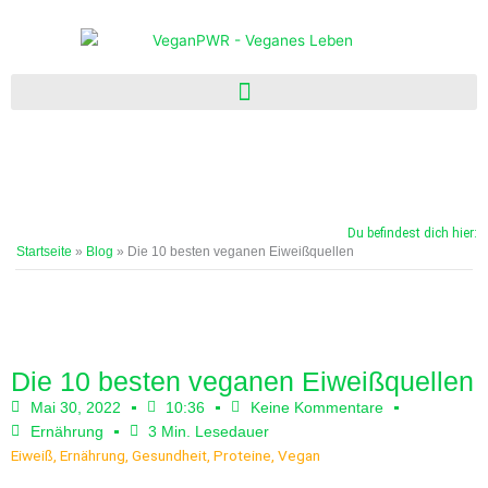
Zum
Inhalt
springen
Du befindest dich hier:
Startseite
»
Blog
»
Die 10 besten veganen Eiweißquellen
Die 10 besten veganen Eiweißquellen
Mai 30, 2022
10:36
Keine Kommentare
Ernährung
3 Min. Lesedauer
Eiweiß
,
Ernährung
,
Gesundheit
,
Proteine
,
Vegan