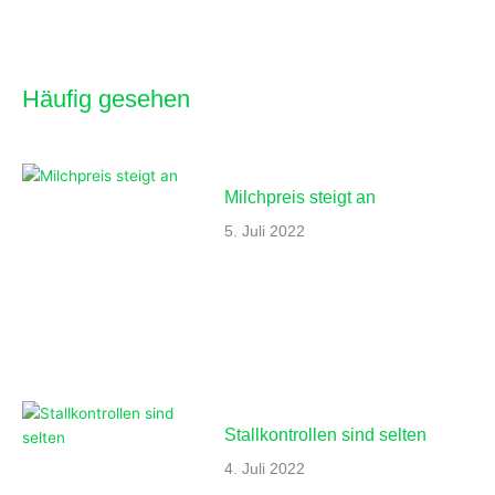
o
b
e
g
o
e
r
r
k
a
-
m
Häufig gesehen
f
Milchpreis steigt an
5. Juli 2022
Stallkontrollen sind selten
4. Juli 2022