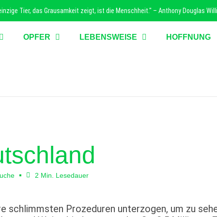
nzige Tier, das Grausamkeit zeigt, ist die Menschheit." – Anthony Douglas Wil
OPFER
LEBENSWEISE
HOFFNUNG
utschland
suche
2 Min. Lesedauer
re schlimmsten Prozeduren unterzogen, um zu sehen