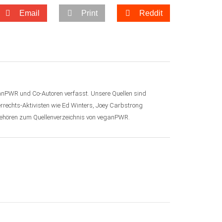
Email
Print
Reddit
anPWR und Co-Autoren verfasst. Unsere Quellen sind
errechts-Aktivisten wie Ed Winters, Joey Carbstrong
 gehören zum Quellenverzeichnis von veganPWR.