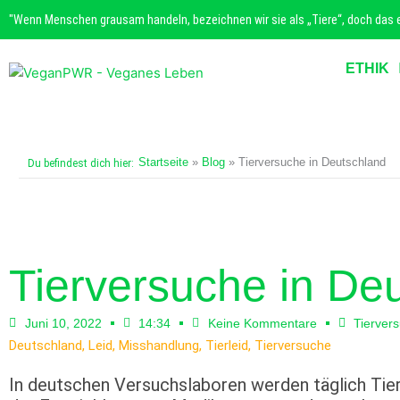
Zum
"Wenn Menschen grausam handeln, bezeichnen wir sie als „Tiere“, doch das ei
Inhalt
springen
ETHIK
Startseite
»
Blog
»
Tierversuche in Deutschland
Du befindest dich hier:
Tierversuche in De
Juni 10, 2022
14:34
Keine Kommentare
Tierver
Deutschland
,
Leid
,
Misshandlung
,
Tierleid
,
Tierversuche
In deutschen Versuchslaboren werden täglich Tie