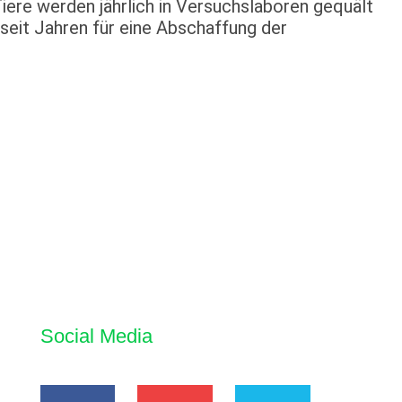
ere werden jährlich in Versuchslaboren gequält
seit Jahren für eine Abschaffung der
Social Media
F
I
Y
T
a
n
o
w