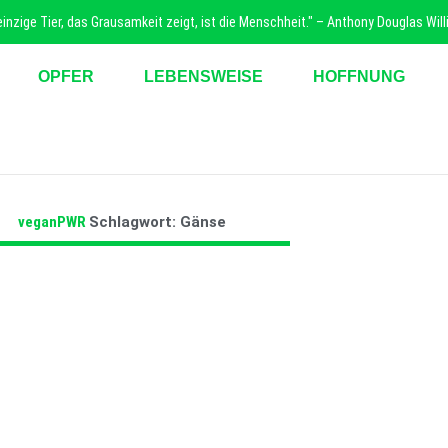
nzige Tier, das Grausamkeit zeigt, ist die Menschheit." – Anthony Douglas Wil
OPFER
LEBENSWEISE
HOFFNUNG
veganPWR
Schlagwort: Gänse