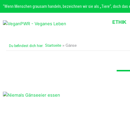
Zum
"Wenn Menschen grausam handeln, bezeichnen wir sie als „Tiere“, doch das ei
Inhalt
springen
ETHIK
Startseite
»
Gänse
Du befindest dich hier: